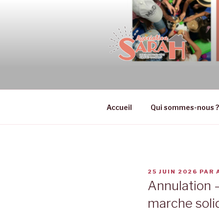
Aller
au
contenu
principal
ASSOCIATI
Association aidants handicap 
RÉPIT, AD
Accueil
Qui sommes-nous ?
PUBLIÉ
25 JUIN 2026
PAR
LE
Annulation –
marche solid