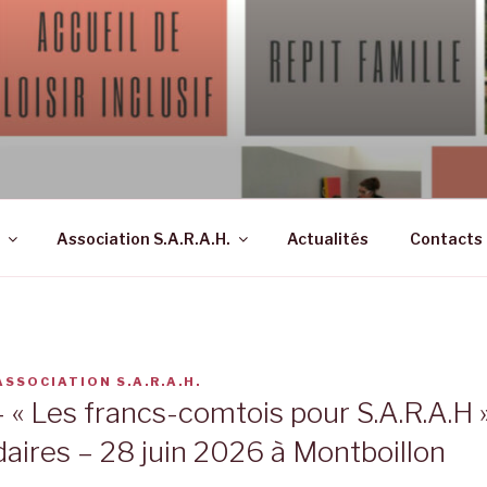
ON SARAH – SOINS, A
à Montboillon (70)
APTÉS, HANDICAP
Association S.A.R.A.H.
Actualités
Contacts
ASSOCIATION S.A.R.A.H.
 « Les francs-comtois pour S.A.R.A.H 
aires – 28 juin 2026 à Montboillon