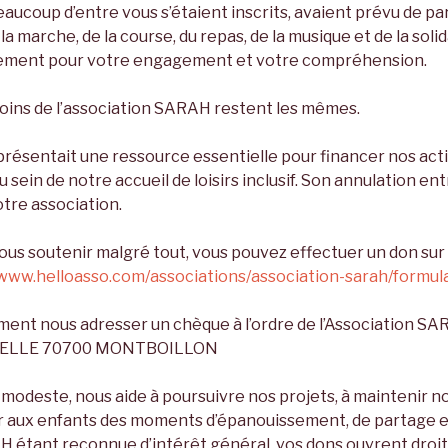
aucoup d’entre vous s’étaient inscrits, avaient prévu de 
la marche, de la course, du repas, de la musique et de la soli
ement pour votre engagement et votre compréhension.
oins de l’association SARAH restent les mêmes.
ésentait une ressource essentielle pour financer nos acti
u sein de notre accueil de loisirs inclusif. Son annulation e
tre association.
nous soutenir malgré tout, vous pouvez effectuer un don su
/www.helloasso.com/associations/association-sarah/formula
ent nous adresser un chèque à l’ordre de l’Association SAR
 A HELLE 70700 MONTBOILLON
odeste, nous aide à poursuivre nos projets, à maintenir no
rir aux enfants des moments d’épanouissement, de partage et
H étant reconnue d’intérêt général, vos dons ouvrent droit