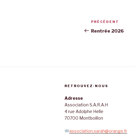
Navigation
Article
PRÉCÉDENT
de
précédent
Rentrée 2026
l’article
RETROUVEZ-NOUS
Adresse
Association S.A.R.A.H
4 rue Adolphe Helle
70700 Montboillon
association.sarah@orange.fr