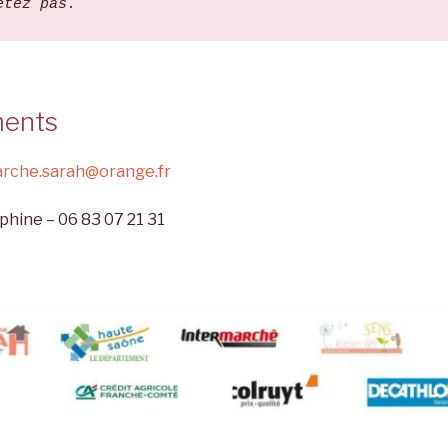
étez pas.
ents
arche.sarah@orange.fr
phine – 06 83 07 21 31