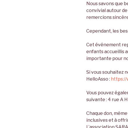
Nous savons que be
convivial autour de 
remercions sincèr
Cependant, les bes
Cet événement repr
enfants accueillis a
importante pour no
Si vous souhaitez 
HelloAsso :
https:/
Vous pouvez égalem
suivante : 4 rue
Chaque don, même m
inclusives et à off
L’association SARA