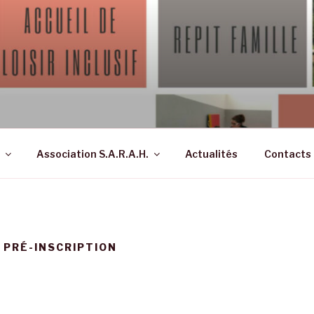
ON SARAH – SOINS, A
à Montboillon (70)
APTÉS, HANDICAP
Association S.A.R.A.H.
Actualités
Contacts
 PRÉ-INSCRIPTION