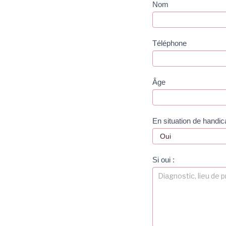
Formulaire
Nom
de pré-
inscription
Téléphone
Âge
En situation de handic
Si oui :