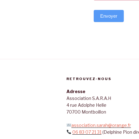
Envoyer
RETROUVEZ-NOUS
Adresse
Association S.A.R.A.H
4 rue Adolphe Helle
70700 Montboillon
association.sarah@orange.fr
06 83 07 21 31
(Delphine Pion dir