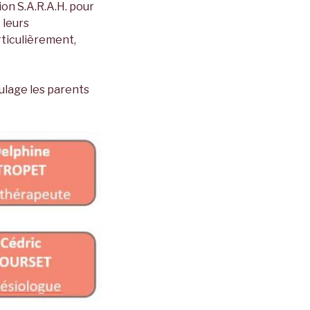
on S.A.R.A.H. pour
 leurs
articulièrement,
ulage les parents