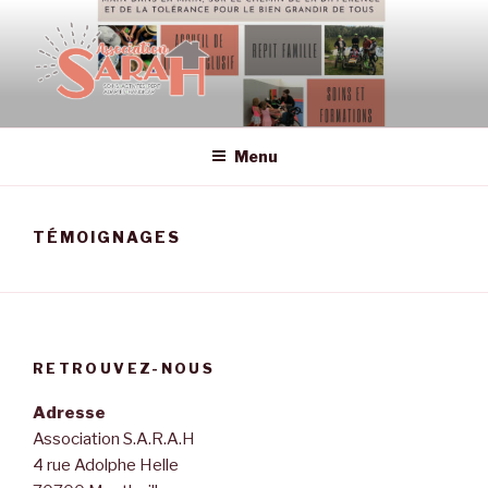
Aller
au
contenu
principal
ASSOCIATION SARAH – SOINS,
Association aidants handicap à Montboillon (70)
ACTIVITÉS, RÉPIT, ADAPTÉS,
Menu
HANDICAP
TÉMOIGNAGES
RETROUVEZ-NOUS
Adresse
Association S.A.R.A.H
4 rue Adolphe Helle